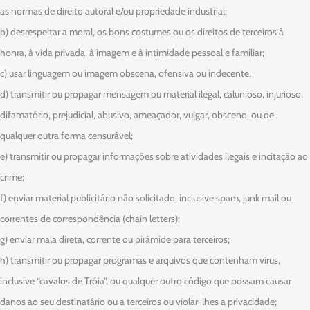
as normas de direito autoral e/ou propriedade industrial;
b) desrespeitar a moral, os bons costumes ou os direitos de terceiros à
honra, à vida privada, à imagem e à intimidade pessoal e familiar;
c) usar linguagem ou imagem obscena, ofensiva ou indecente;
d) transmitir ou propagar mensagem ou material ilegal, calunioso, injurioso,
difamatório, prejudicial, abusivo, ameaçador, vulgar, obsceno, ou de
qualquer outra forma censurável;
e) transmitir ou propagar informações sobre atividades ilegais e incitação ao
crime;
f) enviar material publicitário não solicitado, inclusive spam, junk mail ou
correntes de correspondência (chain letters);
g) enviar mala direta, corrente ou pirâmide para terceiros;
h) transmitir ou propagar programas e arquivos que contenham vírus,
inclusive “cavalos de Tróia”, ou qualquer outro código que possam causar
danos ao seu destinatário ou a terceiros ou violar-lhes a privacidade;