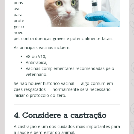
pens
ável
para
prote
ger o
novo
pet contra doenças graves e potencialmente fatais.
As principais vacinas incluem:
V8 ou V10;
Antirrábica;
Vacinas complementares recomendadas pelo
veterinário.
Se não houver histórico vacinal — algo comum em
cães resgatados — normalmente será necessário
iniciar o protocolo do zero.
4. Considere a castração
A castração é um dos cuidados mais importantes para
a saúde e bem-estar do animal.