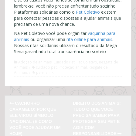
lembre-se: você não precisa enfrentar tudo sozinho.
Plataformas solidárias como o
Pet Coletivo
existem
para conectar pessoas dispostas a ajudar animais que
precisam de uma nova chance.
Na Pet Coletivo você pode organizar
vaquinha para
animais
ou organizar uma
rifa online para animais
.
Nossas rifas solidárias utilizam o resultado da Mega-
Sena garantindo total transparência no sorteio
Adoção de animais
,
Cuidado Pet
,
Pet Coletivo
,
Resgate de
Animais
cuidado pet
,
Proteção animal
,
Resgate de
Animais
permalink
CACHORRO
DIREITO DOS ANIMAIS:
P
CARAMELO: POR QUE
TUDO O QUE VOCÊ
o
ELE VIROU SÍMBOLO
PRECISA SABER PARA
NACIONAL (E COMO
PROTEGER SEU PET E
s
VOCÊ PODE AJUDAR UM
AGIR COM
HOJE)
RESPONSABILIDADE