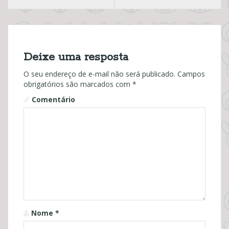
t
n
a
Deixe uma resposta
v
O seu endereço de e-mail não será publicado.
Campos
obrigatórios são marcados com
*
i
Comentário
g
a
t
i
o
n
Nome
*