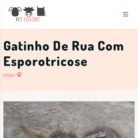
Vaquinha Pet - Pet Coletivo
Gatinho De Rua Com
Esporotricose
Início